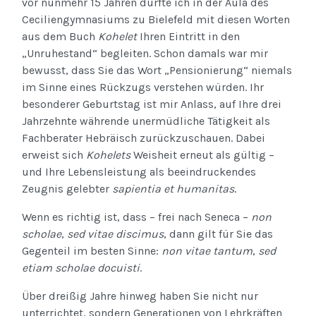
vor nunmehr 15 Jahren durfte ich in der Aula des
Ceciliengymnasiums zu Bielefeld mit diesen Worten
aus dem Buch
Kohelet
Ihren Eintritt in den
„Unruhestand“ begleiten. Schon damals war mir
bewusst, dass Sie das Wort „Pensionierung“ niemals
im Sinne eines Rückzugs verstehen würden. Ihr
besonderer Geburtstag ist mir Anlass, auf Ihre drei
Jahrzehnte währende unermüdliche Tätigkeit als
Fachberater Hebräisch zurückzuschauen. Dabei
erweist sich
Kohelets
Weisheit erneut als gültig –
und Ihre Lebensleistung als beeindruckendes
Zeugnis gelebter
sapientia et humanitas
.
Wenn es richtig ist, dass – frei nach Seneca –
non
scholae
,
sed vitae discimus
, dann gilt für Sie das
Gegenteil im besten Sinne:
non vitae tantum
,
sed
etiam scholae docuisti
.
Über dreißig Jahre hinweg haben Sie nicht nur
unterrichtet, sondern Generationen von Lehrkräften