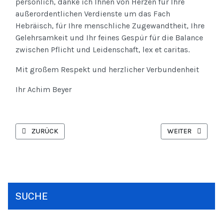
persönlich, danke ich Ihnen von Herzen für Ihre
außerordentlichen Verdienste um das Fach
Hebräisch, für Ihre menschliche Zugewandtheit, Ihre
Gelehrsamkeit und Ihr feines Gespür für die Balance
zwischen Pflicht und Leidenschaft, lex et caritas.
Mit großem Respekt und herzlicher Verbundenheit
Ihr Achim Beyer
VORHERIGER BEITRAG: I TIME TRAVELLED TO ANCIENT ROM
NÄCHSTER BEITR
ZURÜCK
WEITER
SUCHE