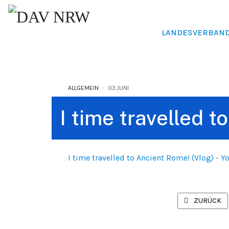
LANDESVERBAN
ALLGEMEIN
03.JUNI
I time travelled 
I time travelled to Ancient Rome! (Vlog) - 
VORHERIGER 
ZURÜCK