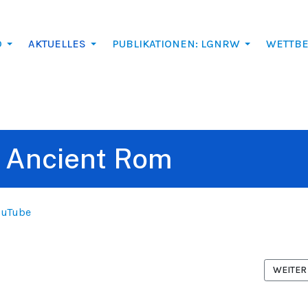
D
AKTUELLES
PUBLIKATIONEN: LGNRW
WETTB
to Ancient Rom
YouTube
BEITRAG: TRAUER UM DR. OTMAR KAMPERT
NÄCHST
WEITER