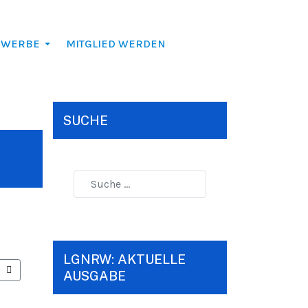
EWERBE
MITGLIED WERDEN
SUCHE
LGNRW: AKTUELLE
ER BEITRAG: DR. KLAUS KIESOW OCTOGENARIUS
AUSGABE