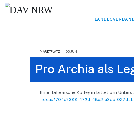
LANDESVERBAN
MARKTPLATZ
03.JUNI
Pro Archia als Le
Eine italienische Kollegin bittet um Unters
-ideas/704e7388-472d-48c2-a3da-027da