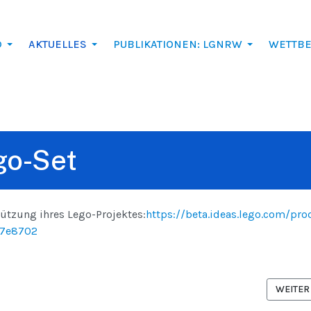
D
AKTUELLES
PUBLIKATIONEN: LGNRW
WETTB
go-Set
tützung ihres Lego-Projektes:
https://beta.ideas.lego.com/pro
b7e8702
NÄCHST
WEITER