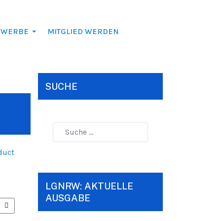
EWERBE
MITGLIED WERDEN
SUCHE
duct
LGNRW: AKTUELLE
AUSGABE
ER BEITRAG: NEUE ZEITSCHRIFT "DIDAKTIK DES HEBRÄISCHEN. ZEITS