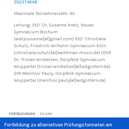
352374648
Maximale Teilnehmerzahl: 40
Leitung: StD‘ Dr. Susanne Aretz, Neues
Gymnasium Bochum
(aretzsusanne[at]gmail.com) StD‘ Christiane
Schulz, Friedrich-Wilhelm-Gymnasium Köln
(christiane.schulz[at]earthman-music.de) OStR
Dr. Tristan Winkelsen, Dörpfeld-Gymnasium
Wuppertal (tristan.winkelsen[at]wdgintern.de)
StR Melchior Pauly, Dörpfeld-Gymnasium
Wuppertal (melchior.pauly[at]wdgintern.de)
FORTBILDUNGEN
03.JUNI
Fortbildung zu alternativen Prüfungsformaten am