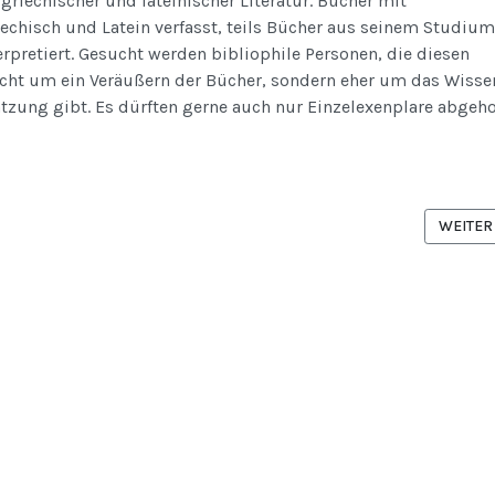
griechischer und lateinischer Literatur. Bücher mit
chisch und Latein verfasst, teils Bücher aus seinem Studium
nterpretiert. Gesucht werden bibliophile Personen, die diesen
icht um ein Veräußern der Bücher, sondern eher um das Wisse
ätzung gibt. Es dürften gerne auch nur Einzelexenplare abgeho
BEITRAG: HOMEPAGE DER ELISABETH-LEBEK-STIFTUNG LEBENDIGES LAT
NÄCHST
WEITER