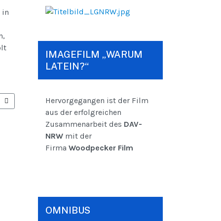
 in
n,
lt
IMAGEFILM „WARUM
LATEIN?“
Hervorgegangen ist der Film
EIN E.V. ONLINE
ER BEITRAG: DER RÖMISCHE TRAUM – EINE ANNO-STORY
aus der erfolgreichen
Zusammenarbeit des
DAV-
NRW
mit der
Firma
Woodpecker Film
OMNIBUS