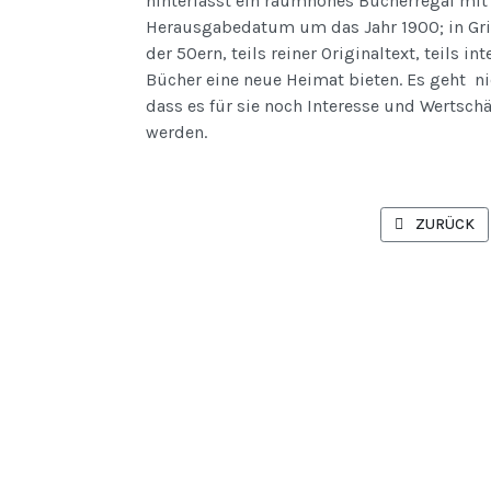
hinterlässt ein raumhohes Bücherregal mit 
Herausgabedatum um das Jahr 1900; in Grie
der 50ern, teils reiner Originaltext, teils i
Bücher eine neue Heimat bieten. Es geht n
dass es für sie noch Interesse und Wertsch
werden.
VORHERIGER 
ZURÜCK