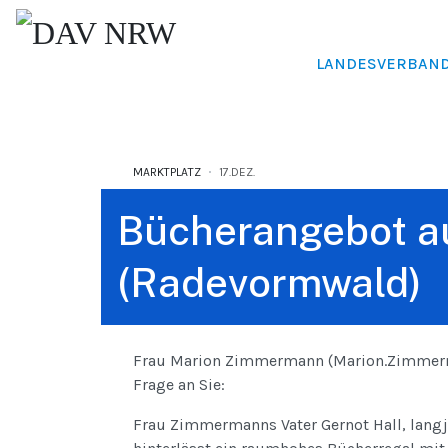
LANDESVERBAN
MARKTPLATZ
17.DEZ.
Bücherangebot a
(Radevormwald)
Frau Marion Zimmermann (Marion.Zimmerm
Frage an Sie:
Frau Zimmermanns Vater Gernot Hall, langj