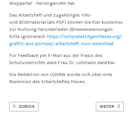
Wuppertal - hervorgerufen hat.
Das Arbeitsheft und zugehöriges Info-
und Bildmaterial (als PDF) können Sie hier kostenlos
zur Nutzung herunterladen (Browserwarnungen
bitte ignorieren):
https://rollpodest.hypotheses.org/
graffiti-aus-pompeji-arbeitsheft-zum-download
Für Feedback per E-Mail aus der Praxis des
Schulunterrichts wäre Frau Dr. Lohmann dankbar.
Die Redaktion von LGNRW würde sich über eine
Rezension des Arbeitsheftes freuen.
VORHERIGER BEITRAG: DER RÖMISCHE TRAUM – EINE ANNO-ST
NÄCHSTER BEITR
ZURÜCK
WEITER