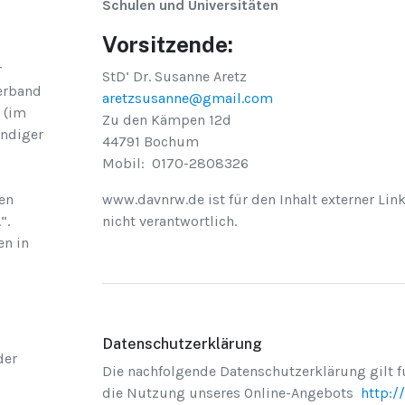
Schulen und Universitäten
Vorsitzende:
r
StD‘ Dr. Susanne Aretz
Verband
aretzsusanne@gmail.com
 (im
Zu den Kämpen 12d
ändiger
44791 Bochum
Mobil: 0170-2808326
gen
www.davnrw.de ist für den Inhalt externer Lin
“.
nicht verantwortlich.
en in
Datenschutzerklärung
der
Die nachfolgende Datenschutzerklärung gilt f
d
die Nutzung unseres Online-Angebots
http:/