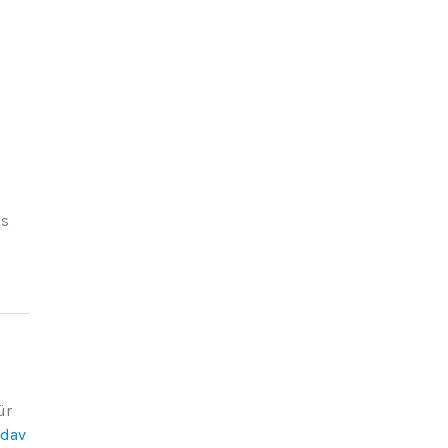
ks
ür
/dav