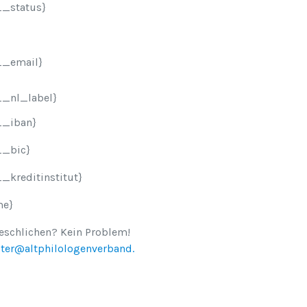
_status}
__email}
_nl_label}
__iban}
__bic}
kreditinstitut}
me}
geschlichen? Kein Problem!
er@altphilologenverband.