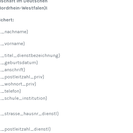
edschaft im Deutschen
ordrhein-Westfalen)!
ichert:
__nachname}
__vorname}
_titel_dienstbezeichnung}
__geburtsdatum}
_anschrift}
_postleitzahl_priv}
__wohnort_priv}
_telefon}
_schule_institution}
_strasse_hausnr_dienstl}
postleitzahl_dienstl}