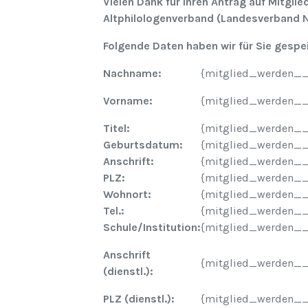
Vielen Dank für Ihren Antrag auf Mitgli
Altphilologenverband (Landesverband N
Folgende Daten haben wir für Sie gespe
Nachname:
{mitglied_werden_
Vorname:
{mitglied_werden_
Titel:
{mitglied_werden__
Geburtsdatum:
{mitglied_werden_
Anschrift:
{mitglied_werden__
PLZ:
{mitglied_werden__
Wohnort:
{mitglied_werden_
Tel.:
{mitglied_werden__
Schule/Institution:
{mitglied_werden__
Anschrift
{mitglied_werden__
(dienstl.):
PLZ (dienstl.):
{mitglied_werden___