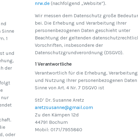
nrw.de
(nachfolgend „Website“).
Wir messen dem Datenschutz große Bedeutu
bei. Die Erhebung und Verarbeitung Ihrer
und
personenbezogenen Daten geschieht unter
 Sinne
Beachtung der geltenden datenschutzrechtlic
m. 1
Vorschriften, insbesondere der
Datenschutzgrundverordnung (DSGVO).
st und
ehung,
1 Verantwortliche
ch der
Verantwortlich für die Erhebung, Verarbeitung
und Nutzung Ihrer personenbezogenen Daten
folgt
Sinne von Art. 4 Nr. 7 DSGVO ist
he
 nur
StD‘ Dr. Susanne Aretz
endet
aretzsusanne@gmail.com
Zu den Kämpen 12d
haft.
44791 Bochum
die
Mobil: 0171/7955860
d, oder