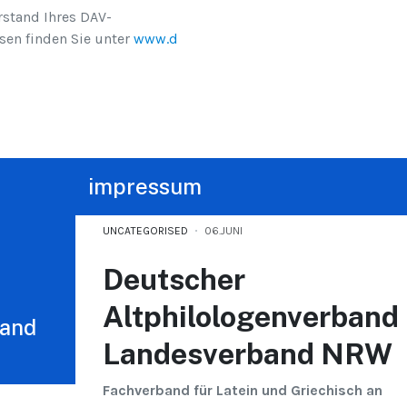
rstand Ihres DAV-
en finden Sie unter
www.d
impressum
UNCATEGORISED
06.JUNI
Deutscher
Altphilologenverband
band
Landesverband NRW
Fachverband für Latein und Griechisch an