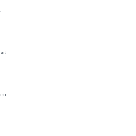
e
eit
 im