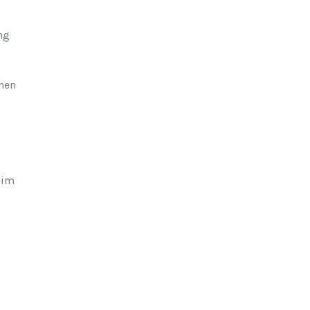
ng
hen
 im