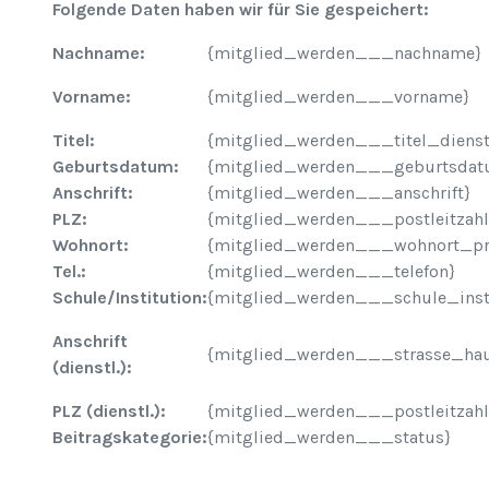
Folgende Daten haben wir für Sie gespeichert:
Nachname:
{mitglied_werden___nachname}
Vorname:
{mitglied_werden___vorname}
Titel:
{mitglied_werden___titel_diens
Geburtsdatum:
{mitglied_werden___geburtsdat
Anschrift:
{mitglied_werden___anschrift}
PLZ:
{mitglied_werden___postleitzahl
Wohnort:
{mitglied_werden___wohnort_pr
Tel.:
{mitglied_werden___telefon}
Schule/Institution:
{mitglied_werden___schule_insti
Anschrift
{mitglied_werden___strasse_hau
(dienstl.):
PLZ (dienstl.):
{mitglied_werden___postleitzahl
Beitragskategorie:
{mitglied_werden___status}