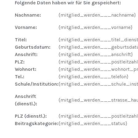
Folgende Daten haben wir für Sie gespeichert:
Nachname:
{mitglied_werden___nachname}
Vorname:
{mitglied_werden___vorname}
Titel:
{mitglied_werden___titel_diens
Geburtsdatum:
{mitglied_werden___geburtsdat
Anschrift:
{mitglied_werden___anschrift}
PLZ:
{mitglied_werden___postleitzahl
Wohnort:
{mitglied_werden___wohnort_pr
Tel.:
{mitglied_werden___telefon}
Schule/Institution:
{mitglied_werden___schule_insti
Anschrift
{mitglied_werden___strasse_hau
(dienstl.):
PLZ (dienstl.):
{mitglied_werden___postleitzahl
Beitragskategorie:
{mitglied_werden___status}