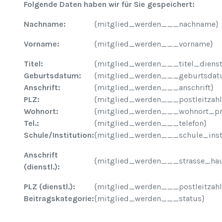
Folgende Daten haben wir für Sie gespeichert:
Nachname:
{mitglied_werden___nachname}
Vorname:
{mitglied_werden___vorname}
Titel:
{mitglied_werden___titel_diens
Geburtsdatum:
{mitglied_werden___geburtsdat
Anschrift:
{mitglied_werden___anschrift}
PLZ:
{mitglied_werden___postleitzahl
Wohnort:
{mitglied_werden___wohnort_pr
Tel.:
{mitglied_werden___telefon}
Schule/Institution:
{mitglied_werden___schule_insti
Anschrift
{mitglied_werden___strasse_hau
(dienstl.):
PLZ (dienstl.):
{mitglied_werden___postleitzahl
Beitragskategorie:
{mitglied_werden___status}